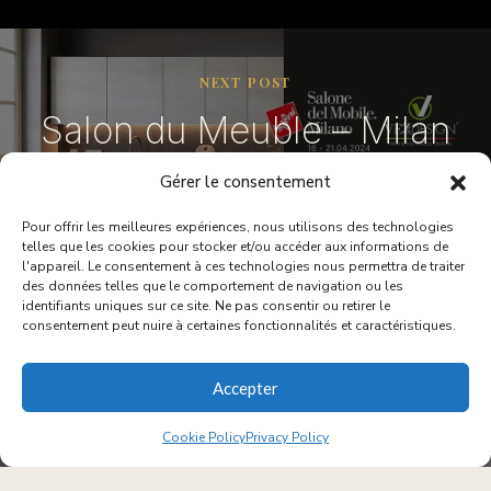
NEXT POST
Salon du Meuble – Milan
2024
Gérer le consentement
Pour offrir les meilleures expériences, nous utilisons des technologies
telles que les cookies pour stocker et/ou accéder aux informations de
l'appareil. Le consentement à ces technologies nous permettra de traiter
des données telles que le comportement de navigation ou les
PREVIOUS POST
identifiants uniques sur ce site. Ne pas consentir ou retirer le
consentement peut nuire à certaines fonctionnalités et caractéristiques.
10. VezzDesign et les
nouveautés exposées à la
Accepter
60e édition du Salon du
Cookie Policy
Privacy Policy
Meuble de Milan Mai