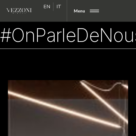
EN
IT
Menu
#OnParleDeNous 