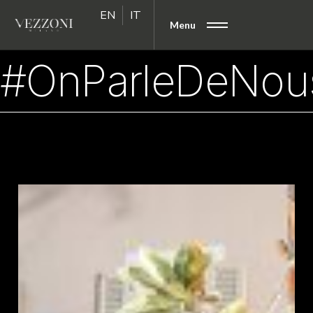
EN
IT
Menu
#OnParleDeNous