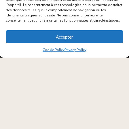
l'appareil. Le consentement à ces technologies nous permettra de traiter
des données telles que le comportement de navigation ou les
NEXT POST
identifiants uniques sur ce site. Ne pas consentir ou retirer le
consentement peut nuire à certaines fonctionnalités et caractéristiques.
#OnParleDeNous -
Rédaction Zone
Accepter
Cookie Policy
Privacy Policy
PREVIOUS POST
Simone Micheli pour les
cuisines entièrement
écologiques VEZZDESIGN