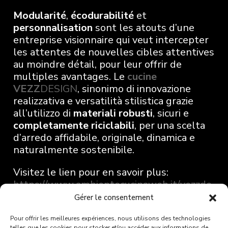
Modularité
,
écodurabilité
et
personnalisation
sont les atouts d’une
entreprise visionnaire qui veut intercepter
les attentes de nouvelles cibles attentives
au moindre détail, pour leur offrir de
multiples avantages. Le
cucine
VEZZ
DESIGN
, sinonimo di innovazione
realizzativa e versatilità stilistica grazie
all’utilizzo di
materiali robusti
, sicuri e
completamente riciclabili
, per una scelta
d’arredo affidabile, originale, dinamica e
naturalmente sostenibile.
Visitez le lien pour en savoir plus:
https://www.ambientecucinaweb.it/vezzde
sign-original-custom-projects/
Gérer le consentement
Pour offrir les meilleures expériences, nous utilisons des technologies
telles que les cookies pour stocker et/ou accéder aux informations de