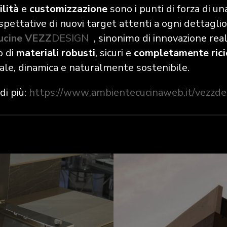
lità
e
customizzazione
sono i punti di forza di u
spettative di nuovi target attenti a ogni dettaglio
ucine VEZZ
DESIGN
, sinonimo di innovazione real
zo di
materiali robusti
, sicuri e
completamente ricic
inale, dinamica e naturalmente sostenibile.
di più:
https://www.ambientecucinaweb.it/vezzdes