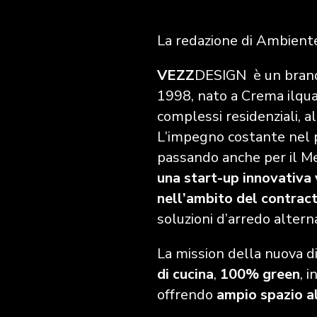
La redazione di Ambiente
VEZZ
DESIGN è un brand
1998, nato a Crema
ilqu
complessi residenziali, al
L’impegno costante nel p
passando anche per il Med
una start-up innovativa 
nell’ambito del contrac
soluzioni d’arredo altern
La mission della nuova di
di
cucina
,
100% green
, 
offrendo
ampio spazio a