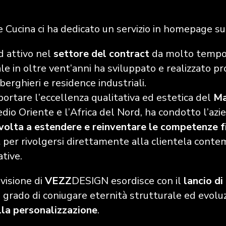
 Cucina ci ha dedicato un servizio in homepage sul
 attivo nel
settore del contract
da molto tempo,
ale
in oltre vent’anni ha sviluppato e realizzato p
berghieri e residence industriali.
ortare l’eccellenza qualitativa ed estetica del
Ma
io Oriente e l’Africa del Nord, ha condotto l’azie
volta a estendere e reinventare le competenze f
t
per rivolgersi direttamente alla clientela conte
ative.
visione di
VEZZ
DESIGN esordisce con il
lancio di
in grado di coniugare eternità strutturale ed evoluzi
lla personalizzazione
.