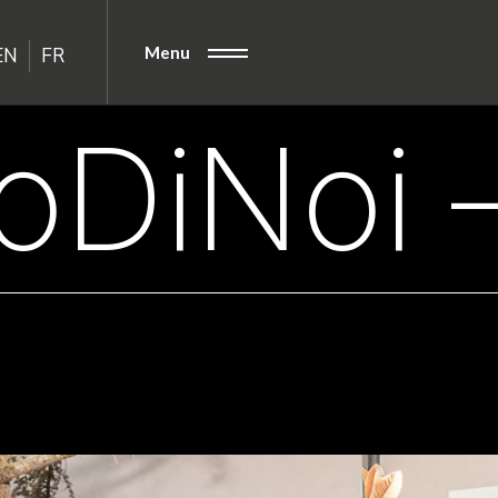
Menu
EN
FR
oDiNoi 