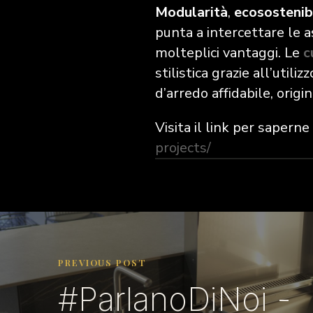
Modularità
,
ecosostenibi
punta a intercettare le a
molteplici vantaggi. Le
c
stilistica grazie all’utiliz
d’arredo affidabile, orig
Visita il link per saperne 
projects/
PREVIOUS POST
#ParlanoDiNoi -