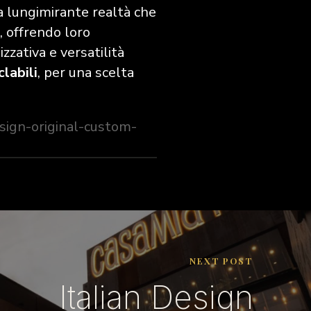
na lungimirante realtà che
, offrendo loro
izzativa e versatilità
labili
, per una scelta
ign-original-custom-
NEXT POST
Italian Design