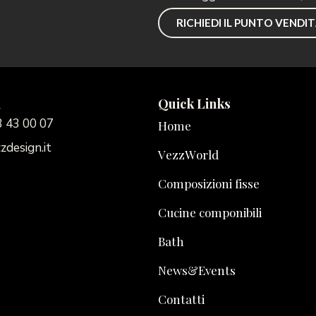
RICHIEDI IL PUNTO VENDI
i
Quick Links
 43 00 07
Home
zdesign.it
VezzWorld
Composizioni fisse
Cucine componibili
Bath
News&Events
Contatti