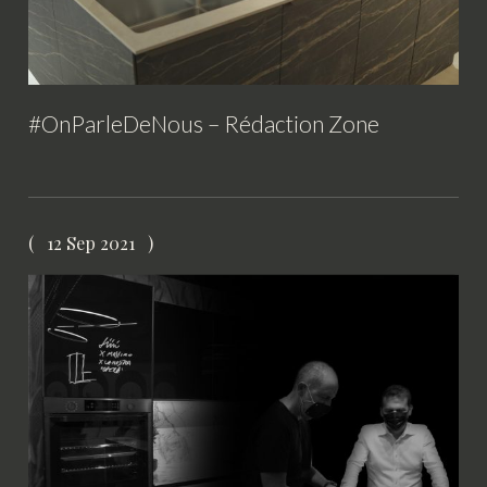
#OnParleDeNous – Rédaction Zone
12 Sep 2021