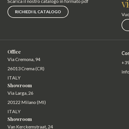
v
Scarica il nostro catalogo in formato pdf
RICHIEDI IL CATALOGO
Vuo
Office
Con
Via Cremona, 94
+39
26013 Crema (CR)
inf
ITALY
Showroom
Via Larga, 26
20122 Milano (MI)
ITALY
Showroom
Van Kerckemstraat, 24